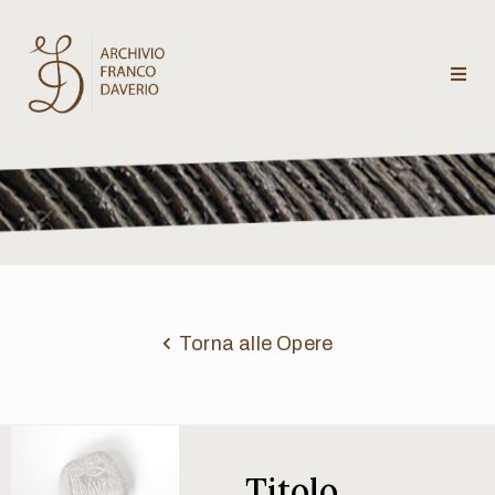
Archivio
Franco
Daverio
Categorie
Temi
Torna alle Opere
Testi
critici
Titolo