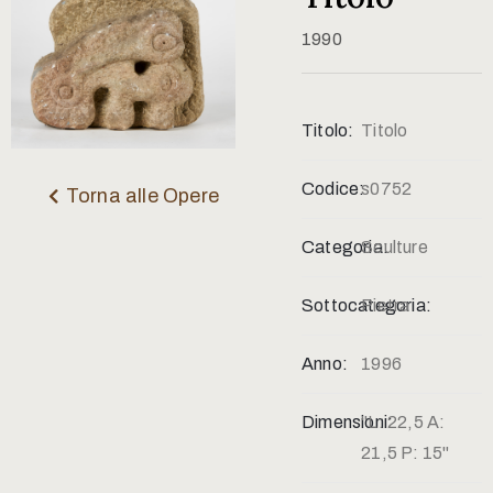
Contatti
1990
Titolo:
Titolo
Codice:
s0752
Torna alle Opere
Categoria:
Sculture
Sottocategoria:
Pietra
Anno:
1996
Dimensioni:
"L: 22,5 A:
21,5 P: 15"