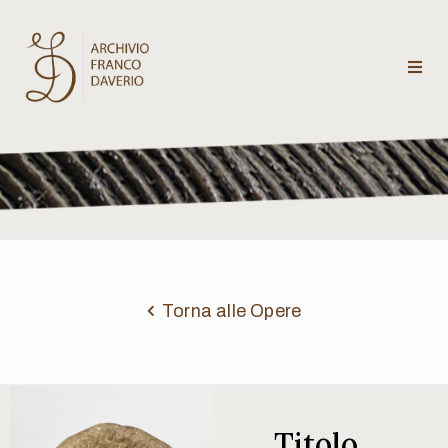
Archivio
Franco
Daverio
Categorie
Temi
Torna alle Opere
Testi
critici
Titolo