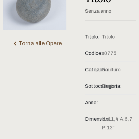
Contatti
Senza anno
Titolo:
Titolo
Torna alle Opere
Codice:
s0775
Categoria:
Sculture
Sottocategoria:
Pietra
Anno:
Dimensioni:
"L:11,4 A:6,7
P:13"