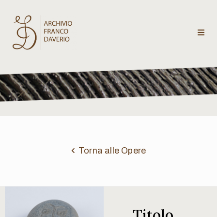
Archivio
Franco
Daverio
Categorie
Temi
Torna alle Opere
Testi
critici
Titolo