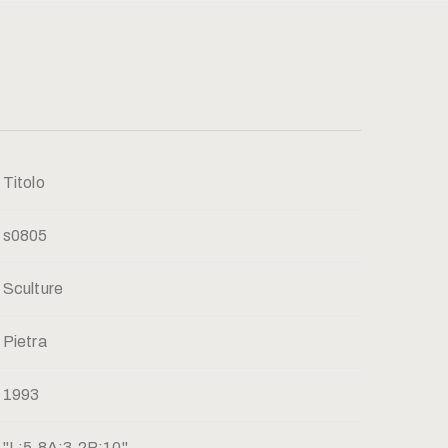
Titolo
s0805
Sculture
Pietra
1993
"L:5,8A:3,2P:10"