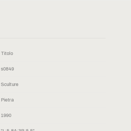
Titolo
s0849
Sculture
Pietra
1990
"L:5,8A:3P:5,5"