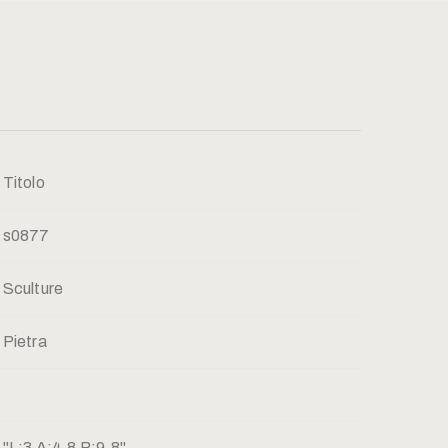
Titolo
s0877
Sculture
Pietra
"L:3 A:4,8 P:9,8"