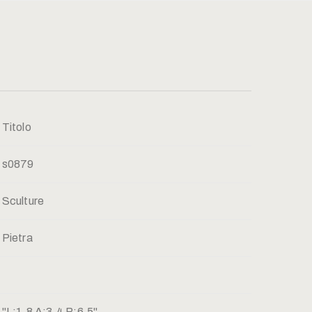
Titolo
s0879
Sculture
Pietra
"L:1,8 A:3,4 P:6,5"