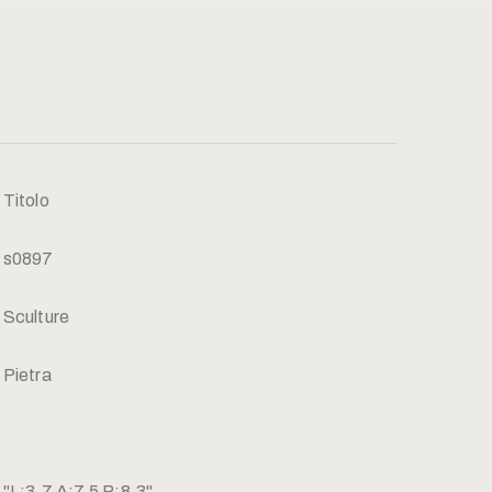
Titolo
s0897
Sculture
Pietra
"L:3,7 A:7,5 P:8,3"