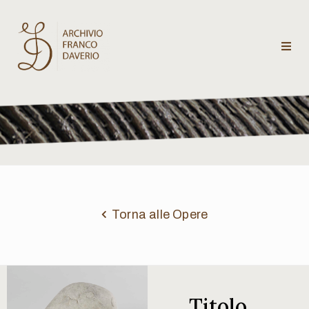
Archivio
Franco
Daverio
Categorie
Temi
Torna alle Opere
Testi
critici
Titolo