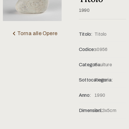
Contatti
1990
Torna alle Opere
Titolo:
Titolo
Codice:
s0956
Categoria:
Sculture
Sottocategoria:
Pietra
Anno:
1990
Dimensioni:
9x13x5cm