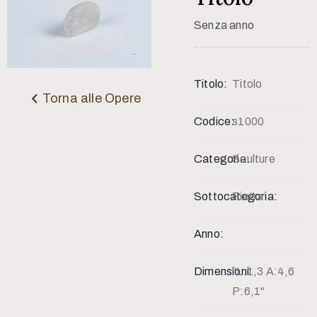
Contatti
Senza anno
Titolo:
Titolo
Torna alle Opere
Codice:
s1000
Categoria:
Sculture
Sottocategoria:
Pietra
Anno:
Dimensioni:
"L:1,3 A:4,6
P:6,1"