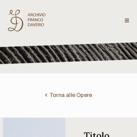
Archivio
Franco
Daverio
Categorie
Temi
Torna alle Opere
Testi
critici
Titolo