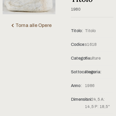
Contatti
1980
Torna alle Opere
Titolo:
Titolo
Codice:
s1618
Categoria:
Sculture
Sottocategoria:
Pietra
Anno:
1986
Dimensioni:
"L: 24,5 A:
14,5 P: 18,5"