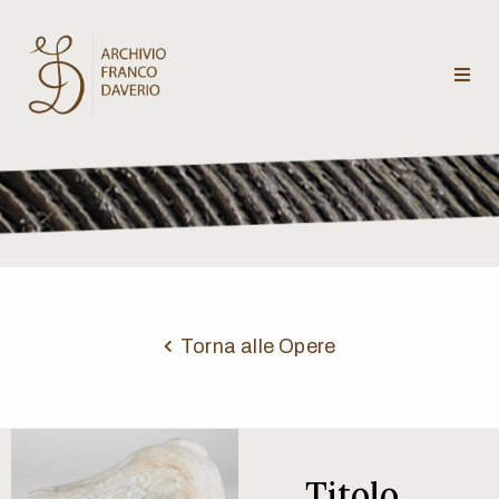
Archivio
Franco
Daverio
Categorie
Temi
Torna alle Opere
Testi
critici
Titolo