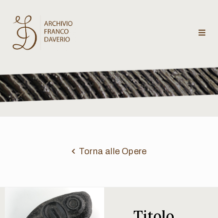
Archivio
Franco
Daverio
Categorie
Temi
Torna alle Opere
Testi
critici
Titolo