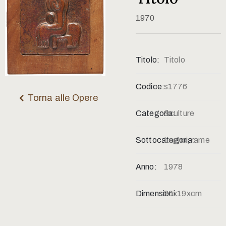
Contatti
1970
Titolo:
Titolo
Codice:
s1776
Torna alle Opere
Categoria:
Sculture
Sottocategoria:
Legno, rame
Anno:
1978
Dimensioni:
20x19xcm