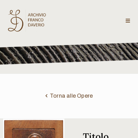
Archivio
Franco
Daverio
Categorie
Temi
Torna alle Opere
Testi
critici
Titolo