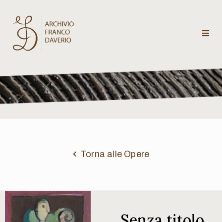
Archivio
Franco
Daverio
Categorie
Temi
Torna alle Opere
Testi
critici
Senza titolo