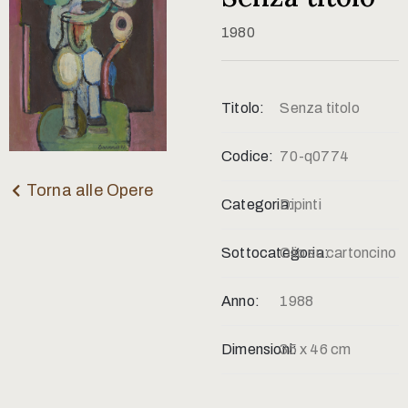
Contatti
1980
Titolo:
Senza titolo
Codice:
70-q0774
Torna alle Opere
Categoria:
Dipinti
Sottocategoria:
Olio su cartoncino
Anno:
1988
Dimensioni:
35 x 46 cm