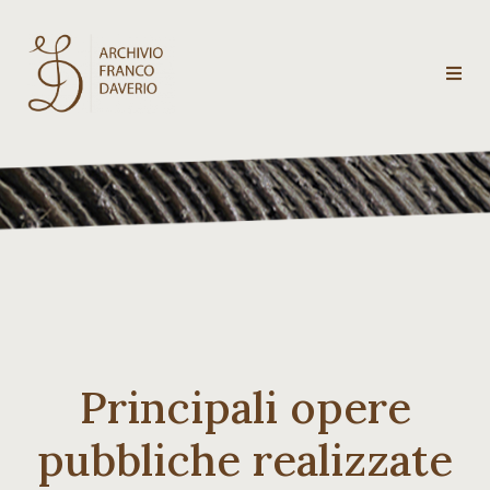
Archivio
Franco
Daverio
Categorie
Temi
Principali opere
Testi
critici
pubbliche realizzate