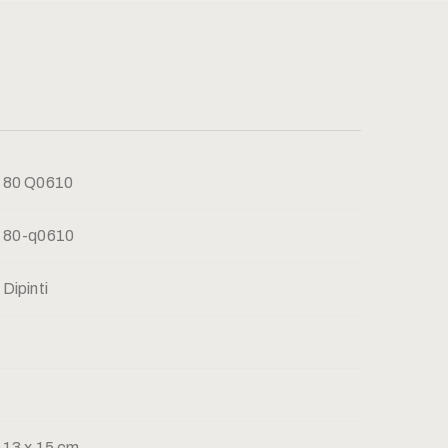
80 Q0610
80-q0610
Dipinti
13 x 15 cm