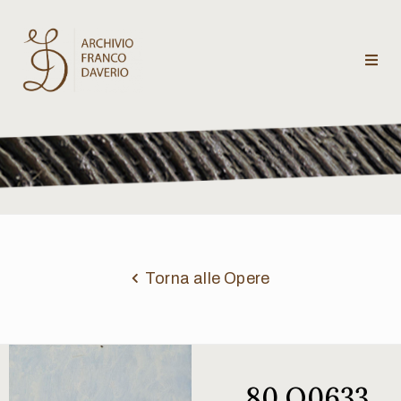
Archivio
Franco
Daverio
Categorie
Temi
Torna alle Opere
Testi
critici
80 Q0633