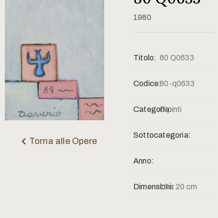
Contatti
1980
Titolo:
80 Q0633
Codice:
80-q0633
Categoria:
Dipinti
Sottocategoria:
Torna alle Opere
Anno:
Dimensioni:
13 x 20 cm