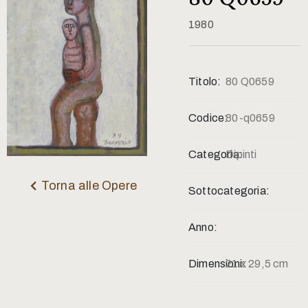
Contatti
1980
Titolo:
80 Q0659
Codice:
80-q0659
Categoria:
Dipinti
Torna alle Opere
Sottocategoria:
Anno:
Dimensioni:
21 x 29,5 cm