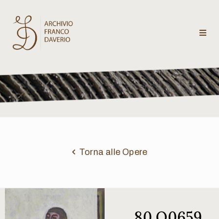
Archivio
Franco
Daverio
Categorie
Temi
Torna alle Opere
Testi
critici
80 Q0659