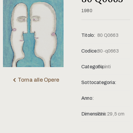
Contatti
1980
Titolo:
80 Q0663
Codice:
80-q0663
Categoria:
Dipinti
Torna alle Opere
Sottocategoria:
Anno:
Dimensioni:
21 x 29,5 cm