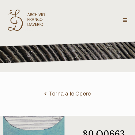
Archivio
Franco
Daverio
Categorie
Temi
Torna alle Opere
Testi
critici
80 Q0663