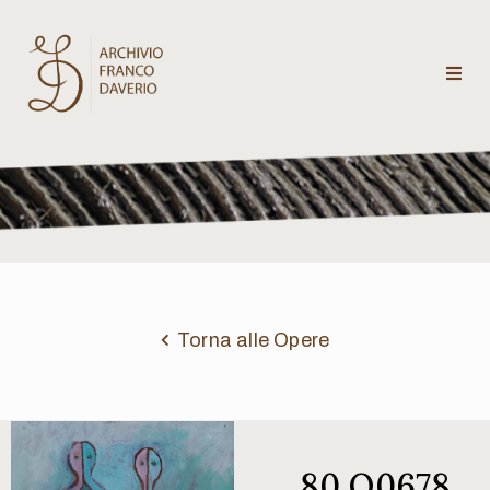
Archivio
Franco
Daverio
Categorie
Temi
Torna alle Opere
Testi
critici
80 Q0678