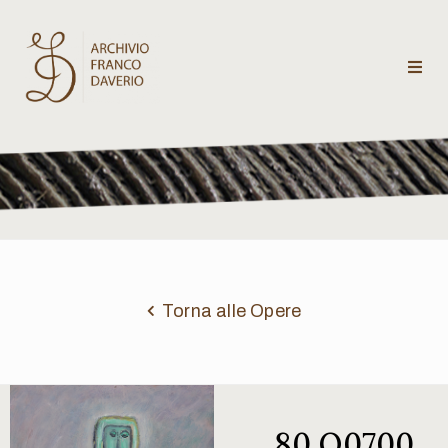
Archivio
Franco
Daverio
Categorie
Temi
Torna alle Opere
Testi
critici
80 Q0700