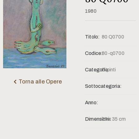
Contatti
1980
Titolo:
80 Q0700
Codice:
80-q0700
Categoria:
Dipinti
Torna alle Opere
Sottocategoria:
Anno:
Dimensioni:
25 x 35 cm