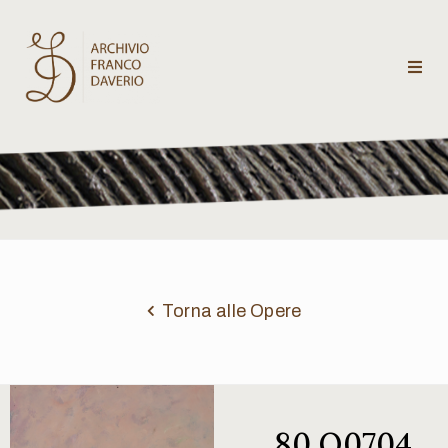
Archivio
Franco
Daverio
Categorie
Temi
Torna alle Opere
Testi
critici
80 Q0704