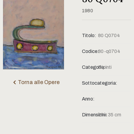
Contatti
1980
Titolo:
80 Q0704
Codice:
80-q0704
Categoria:
Dipinti
Torna alle Opere
Sottocategoria:
Anno:
Dimensioni:
25 x 35 cm