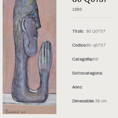
Contatti
1980
Titolo:
80 Q0737
Codice:
80-q0737
Categoria:
Dipinti
Sottocategoria:
Anno:
Dimensioni:
16 x 38 cm