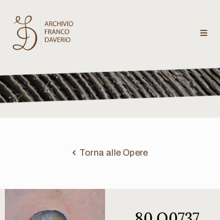
Archivio
Franco
Daverio
Categorie
Temi
Torna alle Opere
Testi
critici
80 Q0737