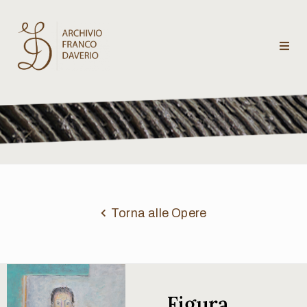
Archivio
Franco
Daverio
Categorie
Temi
Torna alle Opere
Testi
critici
Figura