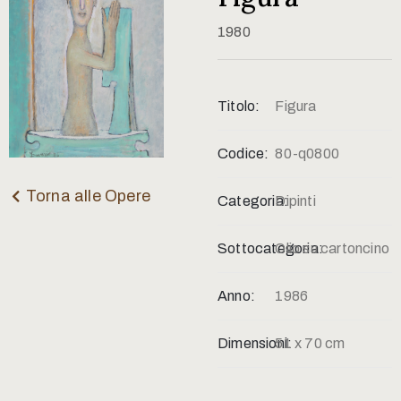
Contatti
1980
Titolo:
Figura
Codice:
80-q0800
Torna alle Opere
Categoria:
Dipinti
Sottocategoria:
Olio su cartoncino
Anno:
1986
Dimensioni:
51 x 70 cm