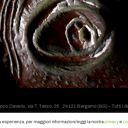
nco Daverio, via T.Tasso, 25 , 24121 Bergamo (BG) – Tutti i diri
Privacy
/
Cookie
ua esperienza, per maggiori informazioni leggi la nostra
privacy
e
co