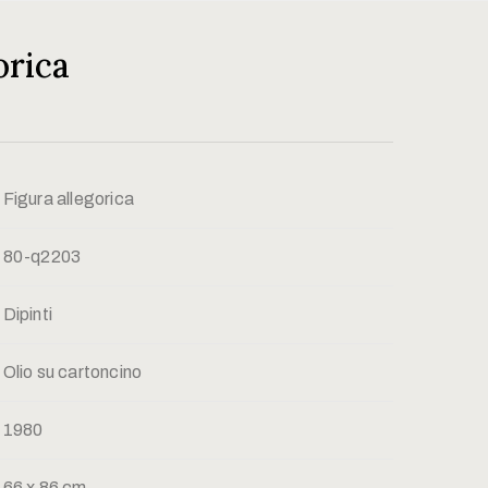
orica
Figura allegorica
80-q2203
Dipinti
Olio su cartoncino
1980
66 x 86 cm