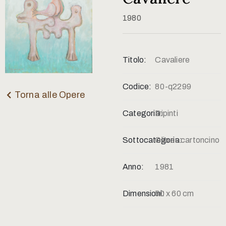
Contatti
1980
Titolo:
Cavaliere
Codice:
80-q2299
Torna alle Opere
Categoria:
Dipinti
Sottocategoria:
Olio su cartoncino
Anno:
1981
Dimensioni:
50 x 60 cm