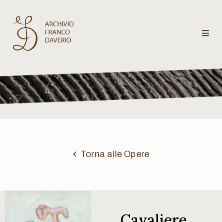
Archivio
Franco
Daverio
Categorie
Temi
Torna alle Opere
Testi
critici
Cavaliere