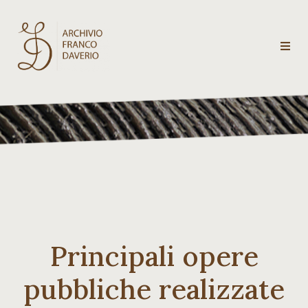
Archivio
Franco
Daverio
Categorie
Temi
Principali opere
Testi
critici
pubbliche realizzate