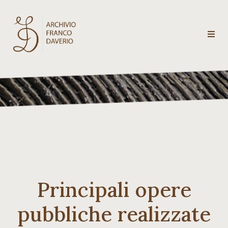
Archivio
Franco
Daverio
Categorie
Temi
Principali opere
Testi
critici
pubbliche realizzate